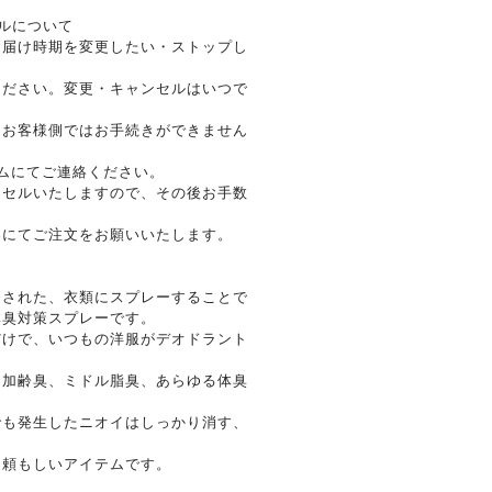
ルについて
お届け時期を変更したい・ストップし
ください。変更・キャンセルはいつで
、お客様側ではお手続きができません
ムにてご連絡ください。
ンセルいたしますので、その後お手数
容にてご注文をお願いいたします。
開発された、衣類にスプレーすることで
体臭対策スプレーです。
だけで、いつもの洋服がデオドラント
、加齢臭、ミドル脂臭、あらゆる体臭
でも発生したニオイはしっかり消す、
た頼もしいアイテムです。