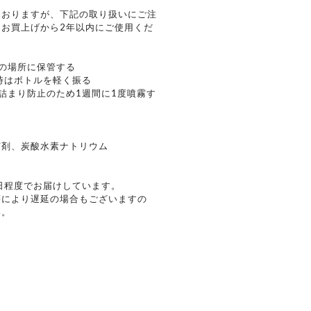
ておりますが、下記の取り扱いにご注
お買上げから2年以内にご使用くだ
の場所に保管する
時はボトルを軽く振る
詰まり防止のため1週間に1度噴霧す
菌剤、炭酸水素ナトリウム
日程度でお届けしています。
等により遅延の場合もございますの
い。