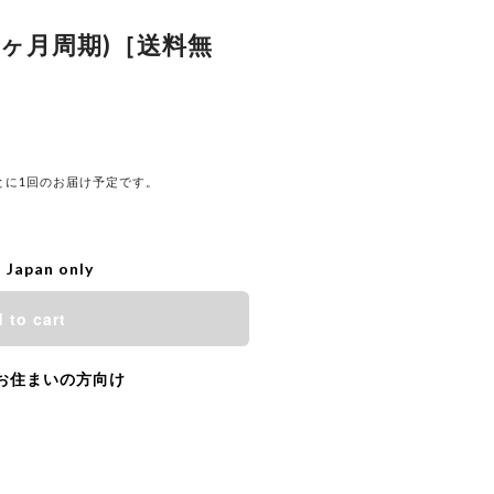
(3ヶ月周期)［送料無
とに1回のお届け予定です。
o Japan only
 to cart
お住まいの方向け