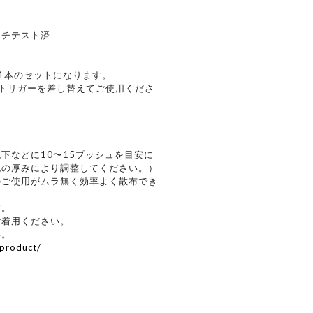
ッチテスト済
1本のセットになります。
トリガーを差し替えてご使用くださ
下などに10〜15プッシュを目安に
地の厚みにより調整してください。）
のご使用がムラ無く効率よく散布でき
す。
ご着用ください。
い。
product/