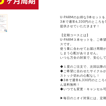
U-PARMのお得な3本セット
3本で通常6,330円のところを
提供させていただきます！
【定期コースとは】
U-PARM３本セットを、ご
スです。
使う量に合わせてお届け周期
しまう心配がありません。
いつも万全の対策で、安心し
◆１度のご注文で、次回以降
◆ご希望に合わせたサイクル
ストック切れの心配なし！
◆3本で通常6,330円のところ
ん送料無料！
◆いつでも変更・キャンセル
▶︎毎日のニオイ対策には、定