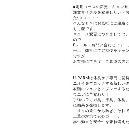
■定期コースの変更・キャンセ
注文サイクルを変更したい・
たいetc・・・
そんなときはお気軽にご連絡
も可能です。
※コース変更につきましては
ので、
Eメール・お問い合わせフォー
一旦、弊社にて定期便をキャ
ですが
お客様にて再度、ご希望の内
U-PARMは体臭ケア専門に
ニオイをブロックする新しい
衣類にシュッとスプレーする
ウエアに早変わり！
手強いワキガ臭、汗臭、体臭
に効果を発揮します。
ニオイの発生から防ぎ、それ
二重の対策で安心ガード。
高い効果と安全性を兼ね備え