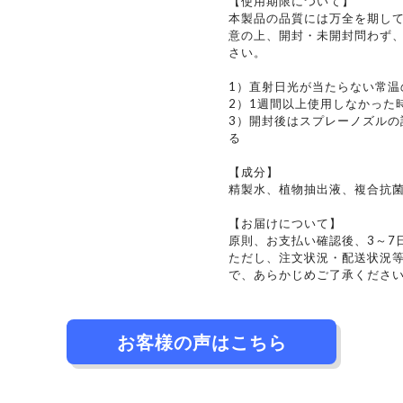
【使用期限について】
本製品の品質には万全を期し
意の上、開封・未開封問わず、
さい。
1）直射日光が当たらない常温
2）1週間以上使用しなかった
3）開封後はスプレーノズルの
る
【成分】
精製水、植物抽出液、複合抗
【お届けについて】
原則、お支払い確認後、3～7
ただし、注文状況・配送状況
で、あらかじめご了承くださ
お客様の声はこちら